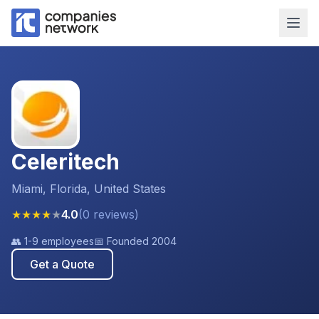
Celeritech
Miami, Florida, United States
★
★
★
★
★
4.0
(
0
reviews
)
👥
1-9 employees
📅 Founded
2004
Get a Quote